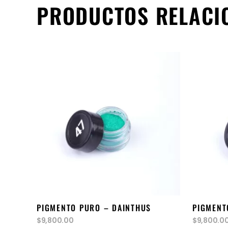
PRODUCTOS RELACI
añadir al carrito
PIGMENTO PURO – DAINTHUS
PIGMENT
$
9,800.00
$
9,800.0