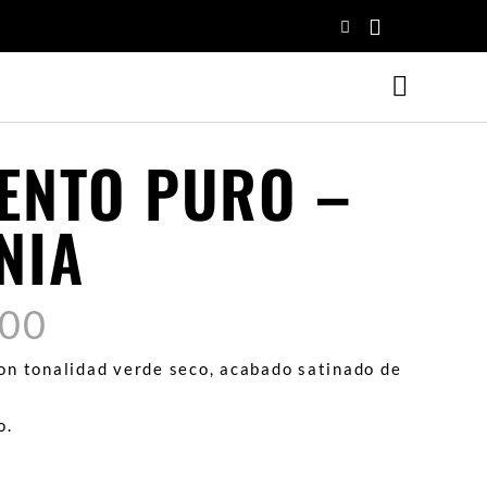
O!
ENTO PURO –
NIA
.00
on tonalidad verde seco, acabado satinado de
o.